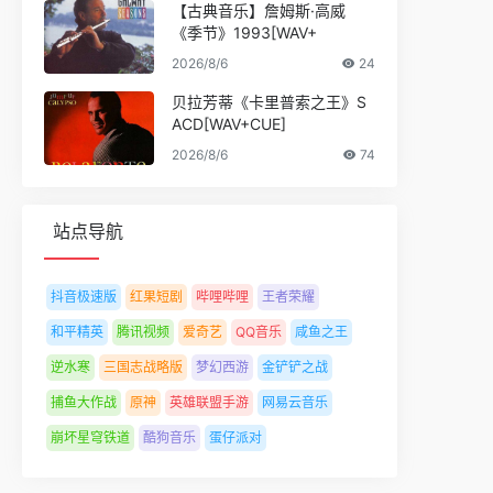
【古典音乐】詹姆斯·高威
《季节》1993[WAV+
2026/8/6
24
贝拉芳蒂《卡里普索之王》S
ACD[WAV+CUE]
2026/8/6
74
站点导航
抖音极速版
红果短剧
哔哩哔哩
王者荣耀
和平精英
腾讯视频
爱奇艺
QQ音乐
咸鱼之王
逆水寒
三国志战略版
梦幻西游
金铲铲之战
捕鱼大作战
原神
英雄联盟手游
网易云音乐
崩坏星穹铁道
酷狗音乐
蛋仔派对