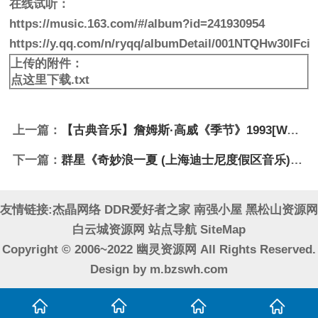
在线试听：
https://music.163.com/#/album?id=241930954
https://y.qq.com/n/ryqq/albumDetail/001NTQHw30IFci
上传的附件：
点这里下载.txt
上一篇：
【古典音乐】詹姆斯·高威《季节》1993[WAV+CUE]
下一篇：
群星《奇妙浪一夏 (上海迪士尼度假区音乐)》[320K/MP3][43.91MB]
友情链接:
杰晶网络
DDR爱好者之家
南强小屋
黑松山资源网
白云城资源网
站点导航
SiteMap
Copyright © 2006~2022 幽灵资源网 All Rights Reserved.
Design by
m.bzswh.com